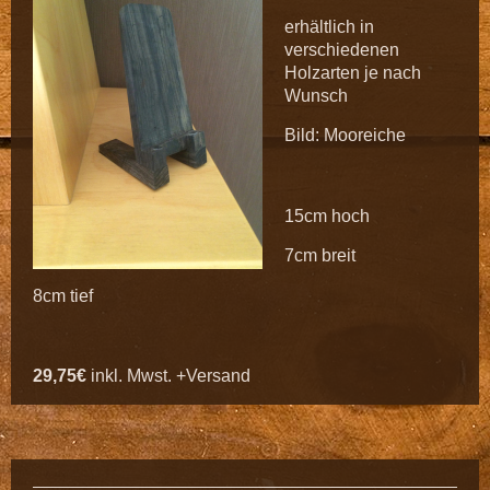
erhältlich in
verschiedenen
Holzarten je nach
Wunsch
Bild: Mooreiche
15cm hoch
7cm breit
8cm tief
29,75€
inkl. Mwst. +Versand