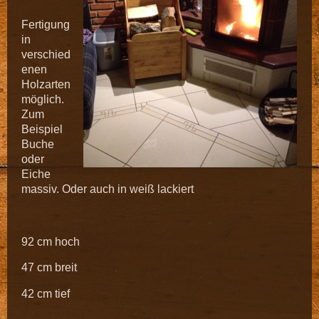
Fertigung
in
verschied
enen
Holzarten
möglich.
Zum
Beispiel
Buche
oder
Eiche
massiv. Oder auch in weiß lackiert
92 cm hoch
47 cm breit
42 cm tief