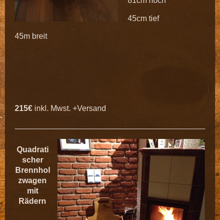
81cm hoch
45cm tief
45m breit
215€
inkl. Mwst. +Versand
Quadrati
scher
Brennhol
zwagen
mit
Rädern